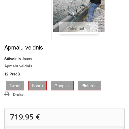
Palielināt
Apmaļu veidnis
Stāvoklis
Jauns
Apmaļu veidnis
12
Prečū
Tweet
Share
Google+
Pinterest
Drukāt
719,95 €