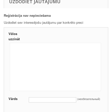
UZDODIET JAUTĀJUMU
Reģistrācija nav nepieciešama
Uzdodiet sev interesējošu jautājumu par konkrēto preci
Vēlos
uzzināt
Vārds
(необязательный)