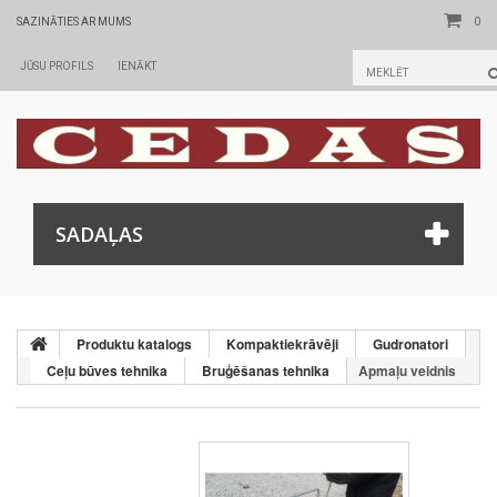
0
SAZINĀTIES AR MUMS
JŪSU PROFILS
IENĀKT
SADAĻAS
Produktu katalogs
Kompaktiekrāvēji
Gudronatori
Ceļu būves tehnika
Bruģēšanas tehnika
Apmaļu veidnis