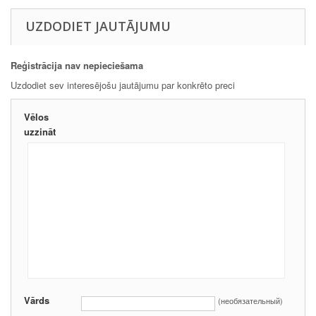
UZDODIET JAUTĀJUMU
Reģistrācija nav nepieciešama
Uzdodiet sev interesējošu jautājumu par konkrēto preci
Vēlos
uzzināt
Vārds
(необязательный)