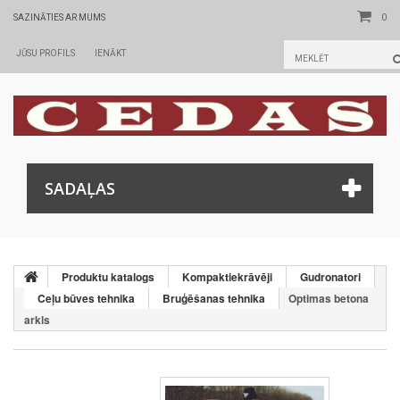
0
SAZINĀTIES AR MUMS
JŪSU PROFILS
IENĀKT
SADAĻAS
Produktu katalogs
Kompaktiekrāvēji
Gudronatori
Ceļu būves tehnika
Bruģēšanas tehnika
Optimas betona
arkls