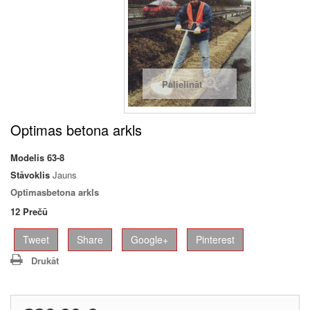
Palielināt
Optimas betona arkls
Modelis
63-8
Stāvoklis
Jauns
Optimas
betona arkls
12
Prečū
Tweet
Share
Google+
Pinterest
Drukāt