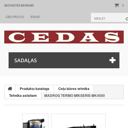
0
SAZINĀTIES AR MUMS
JŪSU PROFILS
IENĀKT
SADAĻAS
Produktu katalogs
Ceļu būves tehnika
Tehnika asfaltam
MADROG TERMO MIKSERIS MK4500