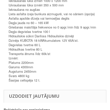
Iekraušanas lūka izmēri 1000 x 1200 mm
Izkraušanas lūka izmēri 350 x 500 mm
Iekraušana no augšas
Lieta asfalta izeja bunkura aizmugurē, vai no sāniem (opcija)
Asfalta apsilde dīzeļa vai termoeļļas deglis
Degļa jauda no 60 – 165 kW
Griešanas maisītāja frekvence no 0 apgr./min līdz 9 apgr./min
Degļa degvielas tvertne 100 l
Hidrauliskie sūkni Danfoss Hidrauliskie dzinēji
Dzinējs KUBOTA 18 kWAkumulators 12V 65A/st.
Degvielas tvertne 60 L
Hidraulikas tvertne 80 L
Transporta ātrums līdz 60k/st
Izmēri:
Platums 2200mm
Garums 4300mm
Augstums 2450mm
Svars 4800 kg
Šasijas celtspēja 12 t.
UZDODIET JAUTĀJUMU
Reģistrācija nav nepieciešama