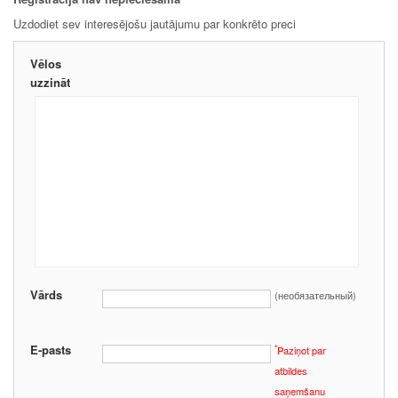
Uzdodiet sev interesējošu jautājumu par konkrēto preci
Vēlos
uzzināt
Vārds
(необязательный)
E-pasts
*
Paziņot par
atbildes
saņemšanu