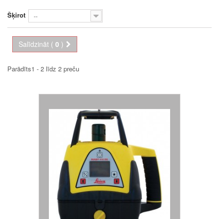
Šķirot
--
Salīdzināt (
0
)
Parādīts1 - 2 līdz 2 preču