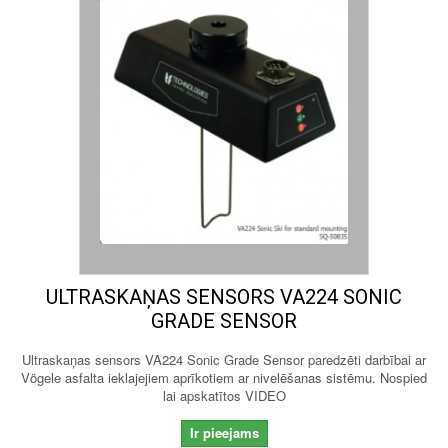
ULTRASKAŅAS SENSORS VA224 SONIC
GRADE SENSOR
Ultraskaņas sensors VA224 Sonic Grade Sensor paredzēti darbībai ar
Vögele asfalta ieklajejiem aprīkotiem ar nivelēšanas sistēmu. Nospied
lai apskatītos VIDEO
Ir pieejams