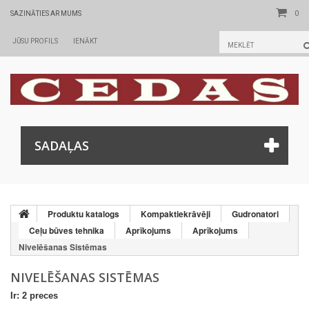
0
SAZINĀTIES AR MUMS
JŪSU PROFILS
IENĀKT
SADAĻAS
Produktu katalogs
Kompaktiekrāvēji
Gudronatori
Ceļu būves tehnika
Aprīkojums
Aprīkojums
Nivelēšanas Sistēmas
NIVELĒŠANAS SISTĒMAS
Ir: 2 preces