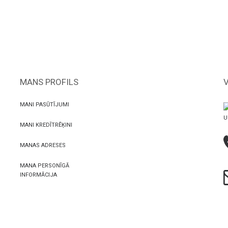
MANS PROFILS
MANI PASŪTĪJUMI
U
MANI KREDĪTRĒĶINI
MANAS ADRESES
MANA PERSONĪGĀ
INFORMĀCIJA