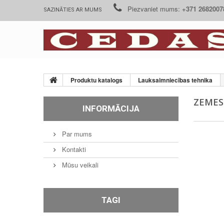
Piezvaniet mums:
+371 2682007
SAZINĀTIES AR MUMS
Produktu katalogs
Lauksaimniecības tehnika
ZEMES
INFORMĀCIJA
Par mums
Kontakti
Mūsu veikali
TAGI