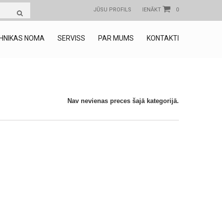
JŪSU PROFILS
IENĀKT
0
HNIKAS NOMA
SERVISS
PAR MUMS
KONTAKTI
Nav nevienas preces šajā kategorijā.