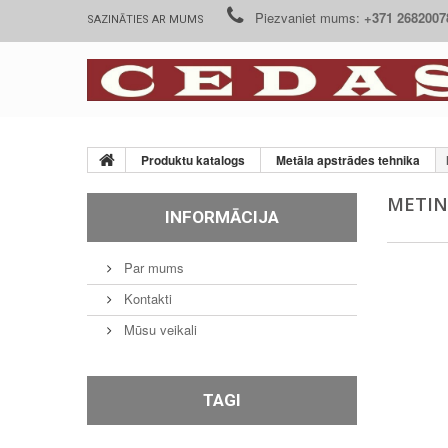
Piezvaniet mums:
+371 2682007
SAZINĀTIES AR MUMS
Produktu katalogs
Metāla apstrādes tehnika
МETIN
INFORMĀCIJA
Par mums
Kontakti
Mūsu veikali
TAGI