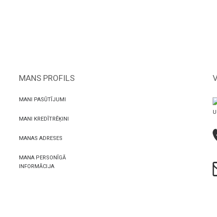
MANS PROFILS
MANI PASŪTĪJUMI
U
MANI KREDĪTRĒĶINI
MANAS ADRESES
MANA PERSONĪGĀ
INFORMĀCIJA