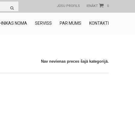
JŪSU PROFILS
IENĀKT
0
HNIKAS NOMA
SERVISS
PAR MUMS
KONTAKTI
Nav nevienas preces šajā kategorijā.