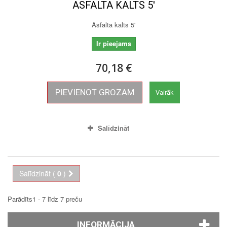
ASFALTA KALTS 5'
Asfalta kalts 5'
Ir pieejams
70,18 €
PIEVIENOT GROZAM
Vairāk
Salīdzināt
Salīdzināt (
0
)
Parādīts1 - 7 līdz 7 preču
INFORMĀCIJA