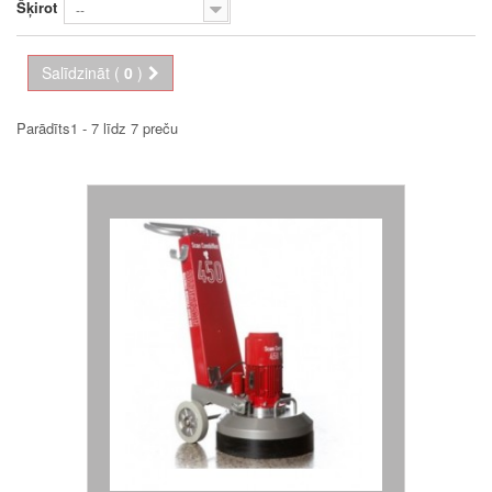
Šķirot
--
Salīdzināt (
0
)
Parādīts1 - 7 līdz 7 preču