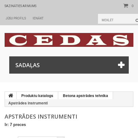
0
SAZINĀTIES AR MUMS
JŪSU PROFILS
IENĀKT
SADAĻAS
Produktu katalogs
Betona apstrādes tehnika
Apstrādes instrumenti
APSTRĀDES INSTRUMENTI
Ir: 7 preces