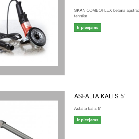
SKAN COMBOFLEX betona apstrā
tehnika
Ir pieejams
ASFALTA KALTS 5'
Asfalta kalts 5'
Ir pieejams