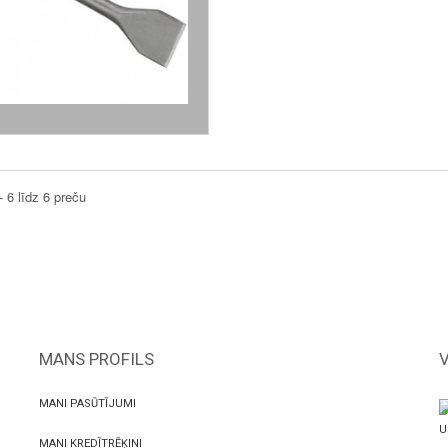
- 6 līdz 6 preču
MANS PROFILS
MANI PASŪTĪJUMI
U
MANI KREDĪTRĒĶINI