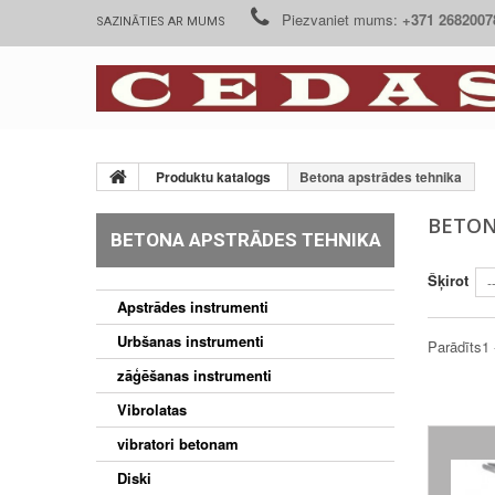
Piezvaniet mums:
+371 2682007
SAZINĀTIES AR MUMS
Produktu katalogs
Betona apstrādes tehnika
BETON
BETONA APSTRĀDES TEHNIKA
Šķirot
-
Apstrādes instrumenti
Urbšanas instrumenti
Parādīts1 
zāģēšanas instrumenti
Vibrolatas
vibratori betonam
Diski