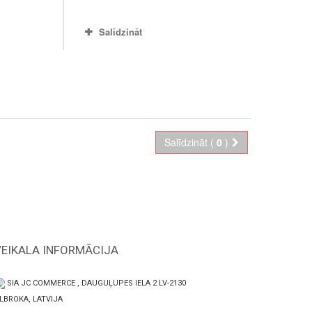
Salīdzināt
Salīdzināt (
0
)
VEIKALA INFORMĀCIJA
SIA JC COMMERCE , DAUGUĻUPES IELA 2 LV-2130
LBROKA, LATVIJA