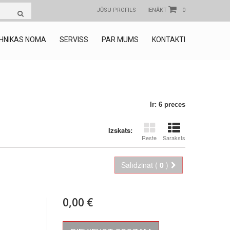
JŪSU PROFILS
IENĀKT
0
HNIKAS NOMA
SERVISS
PAR MUMS
KONTAKTI
Ir: 6 preces
Izskats:
Reste
Saraksts
Salīdzināt (
0
)
0,00 €